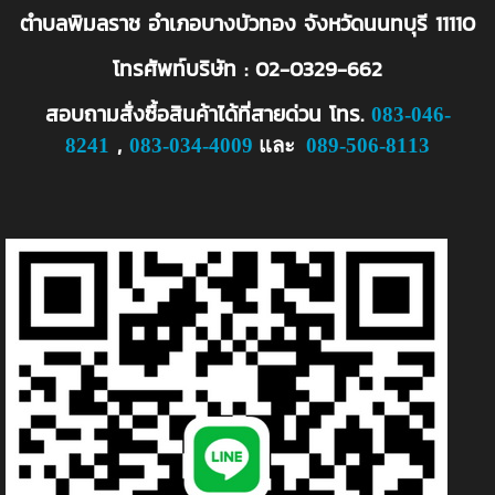
ตำบลพิมลราช อำเภอบางบัวทอง จังหวัดนนทบุรี 11110
โทรศัพท์บริษัท : 02-0329-662
สอบถามสั่งซื้อสินค้าได้ที่สายด่วน
โทร.
083-046-
,
8241
083-034-4009
และ
089-506-8113