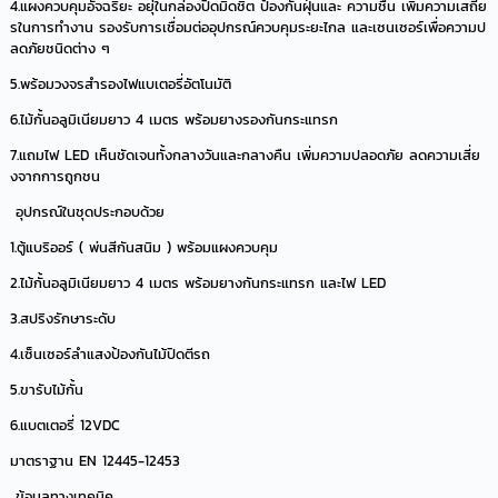
4.แผงควบคุมอัจฉริยะ อยุ่ในกล่องปิดมิดชิต ป้องกันฝุ่นและ ความชื้น เพิ่มความเสถีย
รในการทำงาน รองรับการเชื่อมต่ออุปกรณ์ควบคุมระยะไกล และเซนเซอร์เพื่อความป
ลดภัยชนิดต่าง ๆ
5.พร้อมวงจรสำรองไฟแบเตอรี่อัตโนมัติ
6.ไม้กั้นอลูมิเนียมยาว 4 เมตร พร้อมยางรองกันกระแทรก
7.แถมไฟ LED เห็นชัดเจนทั้งกลางวันและกลางคืน เพิ่มความปลอดภัย ลดความเสี่ย
งจากการถูกชน
อุปกรณ์ในชุดประกอบด้วย
1.ตู้แบริออร์ ( พ่นสีกันสนิม ) พร้อมแผงควบคุม
2.ไม้กั้นอลูมิเนียมยาว 4 เมตร พร้อมยางกันกระแทรก และไฟ LED
3.สปริงรักษาระดับ
4.เซ็นเซอร์ลำแสงป้องกันไม้ปิดตีรถ
5.ขารับไม้กั้น
6.แบตเตอรี่ 12VDC
มาตราฐาน EN 12445-12453
ข้อมูลทางเทคนิค