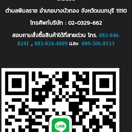
ตำบลพิมลราช อำเภอบางบัวทอง จังหวัดนนทบุรี 11110
โทรศัพท์บริษัท : 02-0329-662
สอบถามสั่งซื้อสินค้าได้ที่สายด่วน
โทร.
083-046-
,
8241
083-034-4009
และ
089-506-8113