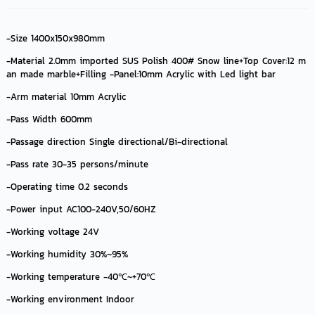
-Size 1400x150x980mm
-Material 2.0mm imported SUS Polish 400# Snow line+Top Cover:12 m
an made marble+Filling -Panel:10mm Acrylic with Led light bar
-Arm material 10mm Acrylic
-Pass Width 600mm
-Passage direction Single directional/Bi-directional
-Pass rate 30-35 persons/minute
-Operating time 0.2 seconds
-Power input AC100-240V,50/60HZ
-Working voltage 24V
-Working humidity 30%~95%
-Working temperature -40℃~+70℃
-Working environment Indoor